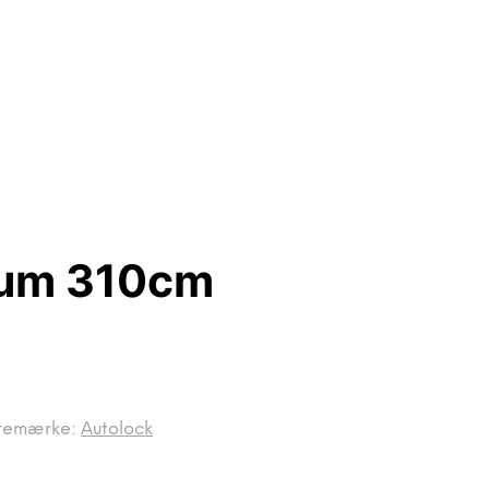
ium 310cm
remærke:
Autolock