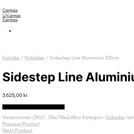
Carmax
Carmax
Forside
/
Nyheder
/
Sidestep Line Aluminium 310cm
Sidestep Line Alumin
3.625,00
kr.
Bedste pris hos Autolock.dk
Varenummer (SKU):
38a718e2d8cc
Kategori:
Nyheder
Va
Previous Product
Next Product