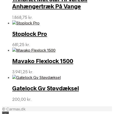
Anhængertræk På Vange
1.868,75
kr.
Stoplock Pro
681,25
kr.
Mavako Flexlock 1500
3.941,25
kr.
Gatelock Gv Støvdæksel
200,00
kr.
© Carmax.dk