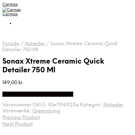
Carmax
Carmax
Forside
/
Nyheder
/
Sonax Xtreme Ceramic Quick
Detailer 750 Ml
Sonax Xtreme Ceramic Quick
Detailer 750 Ml
149,00
kr.
Bedste pris hos Greengoing.dk
Varenummer (SKU):
f0e79161f20a
Kategori:
Nyheder
Varemærke:
Greengoing
Previous Product
Next Product