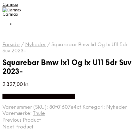
Carmax
Carmax
Forside
/
Nyheder
/
Squarebar Bmw Ix1 Og Ix U11 5dr
Suv 2023-
Squarebar Bmw Ix1 Og Ix U11 5dr Suv
2023-
2.327,00
kr.
Bedste pris hos Greengoing.dk
Varenummer (SKU):
80f01607e4cf
Kategori:
Nyheder
Varemærke:
Thule
Previous Product
Next Product