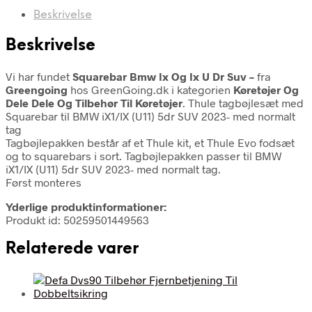
Beskrivelse
Beskrivelse
Vi har fundet
Squarebar Bmw Ix Og Ix U Dr Suv –
fra
Greengoing
hos GreenGoing.dk i kategorien
Køretøjer Og
Dele Dele Og Tilbehør Til Køretøjer
. Thule tagbøjlesæt med
Squarebar til BMW iX1/IX (U11) 5dr SUV 2023- med normalt
tag
Tagbøjlepakken består af et Thule kit, et Thule Evo fodsæt
og to squarebars i sort. Tagbøjlepakken passer til BMW
iX1/IX (U11) 5dr SUV 2023- med normalt tag.
Først monteres
Yderlige produktinformationer:
Produkt id: 50259501449563
Relaterede varer