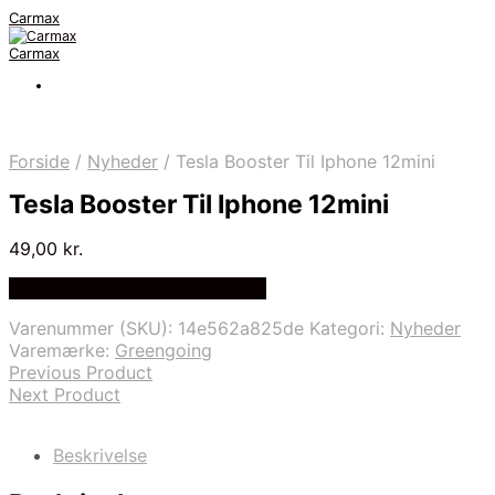
Carmax
Carmax
Forside
/
Nyheder
/
Tesla Booster Til Iphone 12mini
Tesla Booster Til Iphone 12mini
49,00
kr.
Bedste pris hos Greengoing.dk
Varenummer (SKU):
14e562a825de
Kategori:
Nyheder
Varemærke:
Greengoing
Previous Product
Next Product
Beskrivelse