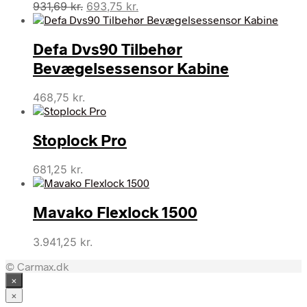
Den
Den
931,69
kr.
693,75
kr.
oprindelige
aktuelle
pris
pris
Defa Dvs90 Tilbehør
var:
er:
931,69 kr..
693,75 kr..
Bevægelsessensor Kabine
468,75
kr.
Stoplock Pro
681,25
kr.
Mavako Flexlock 1500
3.941,25
kr.
© Carmax.dk
×
×