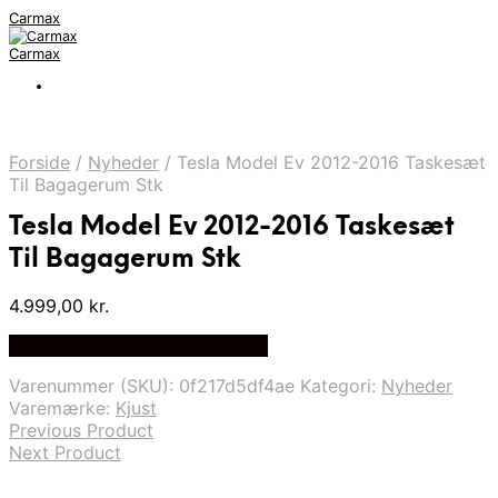
Carmax
Carmax
Forside
/
Nyheder
/
Tesla Model Ev 2012-2016 Taskesæt
Til Bagagerum Stk
Tesla Model Ev 2012-2016 Taskesæt
Til Bagagerum Stk
4.999,00
kr.
Bedste pris hos Greengoing.dk
Varenummer (SKU):
0f217d5df4ae
Kategori:
Nyheder
Varemærke:
Kjust
Previous Product
Next Product