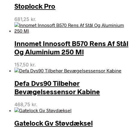
Stoplock Pro
681,25
kr.
Innomet Innosoft B570 Rens Af Stål
Og Aluminium 250 Ml
157,50
kr.
Defa Dvs90 Tilbehør
Bevægelsessensor Kabine
468,75
kr.
Gatelock Gv Støvdæksel