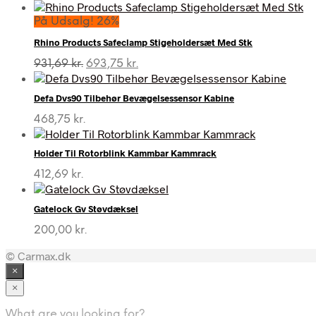
På Udsalg! 26%
Rhino Products Safeclamp Stigeholdersæt Med Stk
Den
Den
931,69
kr.
693,75
kr.
oprindelige
aktuelle
pris
pris
Defa Dvs90 Tilbehør Bevægelsessensor Kabine
var:
er:
931,69 kr..
693,75 kr..
468,75
kr.
Holder Til Rotorblink Kammbar Kammrack
412,69
kr.
Gatelock Gv Støvdæksel
200,00
kr.
© Carmax.dk
×
×
What are you looking for?