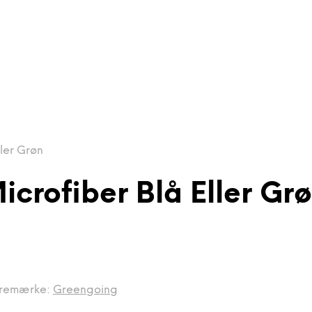
ler Grøn
crofiber Blå Eller Gr
remærke:
Greengoing