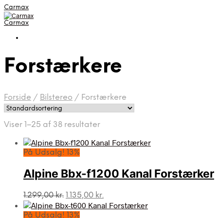
Carmax
Carmax
Forstærkere
Forside
/
Bilstereo
/
Forstærkere
Viser 1–25 af 38 resultater
På Udsalg! 13%
Alpine Bbx-f1200 Kanal Forstærker
Den
Den
1.299,00
kr.
1.135,00
kr.
oprindelige
aktuelle
pris
pris
På Udsalg! 13%