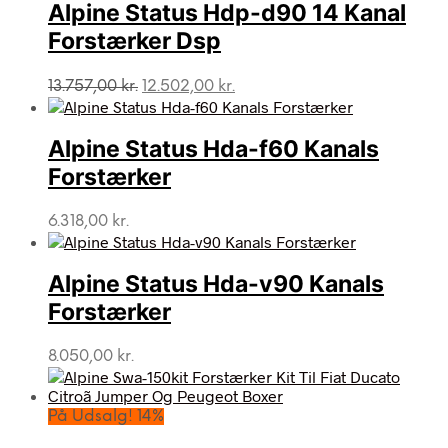
Alpine Status Hdp-d90 14 Kanal
Forstærker Dsp
Den
Den
13.757,00
kr.
12.502,00
kr.
oprindelige
aktuelle
pris
pris
var:
er:
Alpine Status Hda-f60 Kanals
13.757,00 kr..
12.502,00 kr..
Forstærker
6.318,00
kr.
Alpine Status Hda-v90 Kanals
Forstærker
8.050,00
kr.
På Udsalg! 14%