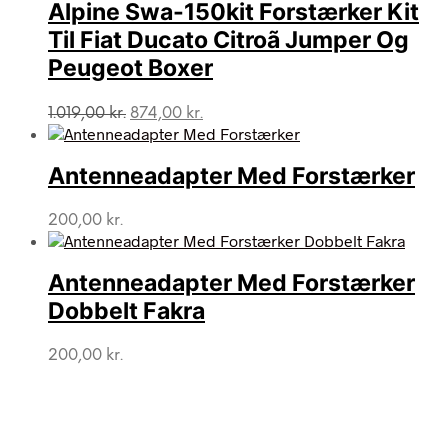
Alpine Swa-150kit Forstærker Kit
Til Fiat Ducato Citroã Jumper Og
Peugeot Boxer
Den
Den
1.019,00
kr.
874,00
kr.
oprindelige
aktuelle
pris
pris
var:
er:
Antenneadapter Med Forstærker
1.019,00 kr..
874,00 kr..
200,00
kr.
Antenneadapter Med Forstærker
Dobbelt Fakra
200,00
kr.