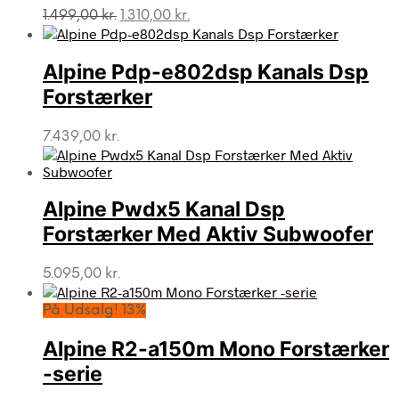
Den
Den
1.499,00
kr.
1.310,00
kr.
oprindelige
aktuelle
pris
pris
var:
er:
Alpine Pdp-e802dsp Kanals Dsp
1.499,00 kr..
1.310,00 kr..
Forstærker
7.439,00
kr.
Alpine Pwdx5 Kanal Dsp
Forstærker Med Aktiv Subwoofer
5.095,00
kr.
På Udsalg! 13%
Alpine R2-a150m Mono Forstærker
-serie