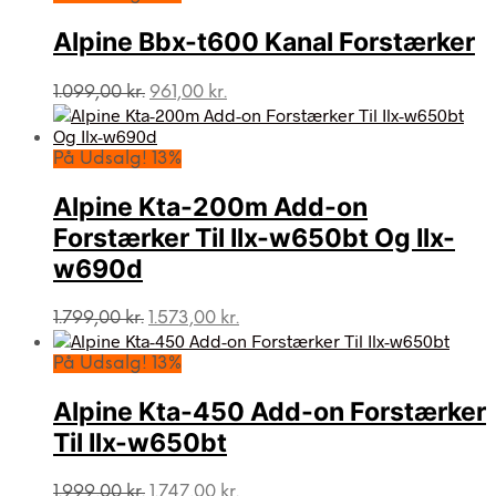
var:
er:
1.299,00 kr..
1.135,00 kr..
Alpine Bbx-t600 Kanal Forstærker
Den
Den
1.099,00
kr.
961,00
kr.
oprindelige
aktuelle
pris
pris
var:
er:
På Udsalg! 13%
1.099,00 kr..
961,00 kr..
Alpine Kta-200m Add-on
Forstærker Til Ilx-w650bt Og Ilx-
w690d
Den
Den
1.799,00
kr.
1.573,00
kr.
oprindelige
aktuelle
pris
pris
På Udsalg! 13%
var:
er:
1.799,00 kr..
1.573,00 kr..
Alpine Kta-450 Add-on Forstærker
Til Ilx-w650bt
Den
Den
1.999,00
kr.
1.747,00
kr.