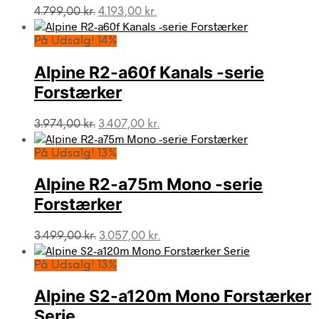
Den
Den
4.799,00
kr.
4.193,00
kr.
oprindelige
aktuelle
pris
pris
På Udsalg! 14%
var:
er:
4.799,00 kr..
4.193,00 kr..
Alpine R2-a60f Kanals -serie
Forstærker
Den
Den
3.974,00
kr.
3.407,00
kr.
oprindelige
aktuelle
pris
pris
På Udsalg! 13%
var:
er:
3.974,00 kr..
3.407,00 kr..
Alpine R2-a75m Mono -serie
Forstærker
Den
Den
3.499,00
kr.
3.057,00
kr.
oprindelige
aktuelle
pris
pris
På Udsalg! 13%
var:
er:
3.499,00 kr..
3.057,00 kr..
Alpine S2-a120m Mono Forstærker
Serie