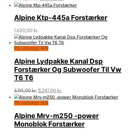
oprindelige
aktuelle
pris
pris
var:
er:
Alpine Ktp-445a Forstærker
1.999,00 kr..
1.747,00 kr..
1.630,00
kr.
På Udsalg! 14%
Alpine Lydpakke Kanal Dsp
Forstærker Og Subwoofer Til Vw
T6 T6
Den
Den
6.114,00
kr.
5.241,00
kr.
oprindelige
aktuelle
pris
pris
På Udsalg! 13%
var:
er:
6.114,00 kr..
5.241,00 kr..
Alpine Mrv-m250 -power
Monoblok Forstærker