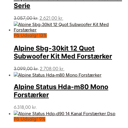
Serie
Den
Den
3.057,00
kr.
2.621,00
kr.
oprindelige
aktuelle
pris
pris
var:
er:
På Udsalg! 13%
3.057,00 kr..
2.621,00 kr..
Alpine Sbg-30kit 12 Quot
Subwoofer Kit Med Forstærker
Den
Den
3.099,00
kr.
2.708,00
kr.
oprindelige
aktuelle
pris
pris
var:
er:
Alpine Status Hda-m80 Mono
3.099,00 kr..
2.708,00 kr..
Forstærker
6.318,00
kr.
På Udsalg! 9%