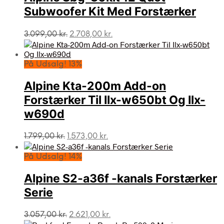
Subwoofer Kit Med Forstærker
Den
Den
3.099,00
kr.
2.708,00
kr.
oprindelige
aktuelle
pris
pris
var:
er:
På Udsalg! 13%
3.099,00 kr..
2.708,00 kr..
Alpine Kta-200m Add-on
Forstærker Til Ilx-w650bt Og Ilx-
w690d
Den
Den
1.799,00
kr.
1.573,00
kr.
oprindelige
aktuelle
pris
pris
På Udsalg! 14%
var:
er:
1.799,00 kr..
1.573,00 kr..
Alpine S2-a36f -kanals Forstærker
Serie
Den
Den
3.057,00
kr.
2.621,00
kr.
oprindelige
aktuelle