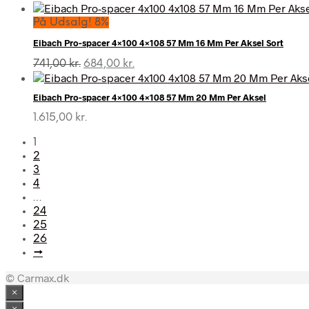
oprindelige
aktuelle
pris
pris
På Udsalg! 8%
var:
er:
Eibach Pro-spacer 4×100 4×108 57 Mm 16 Mm Per Aksel Sort
750,50 kr..
692,00 kr..
Den
Den
741,00
kr.
684,00
kr.
oprindelige
aktuelle
pris
pris
Eibach Pro-spacer 4×100 4×108 57 Mm 20 Mm Per Aksel
var:
er:
741,00 kr..
684,00 kr..
1.615,00
kr.
1
2
3
4
…
24
25
26
→
© Carmax.dk
×