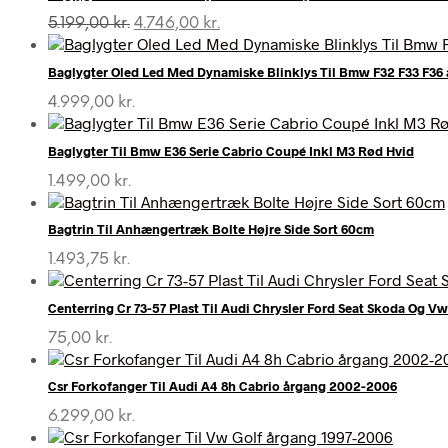
Den
Den
5.199,00
kr.
4.746,00
kr.
oprindelige
aktuelle
pris
pris
Baglygter Oled Led Med Dynamiske Blinklys Til Bmw F32 F33 F36
var:
er:
5.199,00 kr..
4.746,00 kr..
4.999,00
kr.
Baglygter Til Bmw E36 Serie Cabrio Coupé Inkl M3 Rød Hvid
1.499,00
kr.
Bagtrin Til Anhængertræk Bolte Højre Side Sort 60cm
1.493,75
kr.
Centerring Cr 73-57 Plast Til Audi Chrysler Ford Seat Skoda Og Vw
75,00
kr.
Csr Forkofanger Til Audi A4 8h Cabrio årgang 2002-2006
6.299,00
kr.