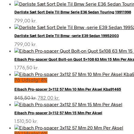
Dørliste Sæt Sort Dele Til Bmw Serie E36 Sedan Touring 19911998
799,00
kr.
Dørliste Sæt Sort Dele Til Bmw -serie E39 Sedan 19952003
799,00
kr.
Eibach Pro-spacer Quot Bolt-on Quot 5×108 63 Mm 15 Mm Per Aks
1.776,50
kr.
På Udsalg! 8%
Eibach Pro-spacer 3×112 57 Mm 10 Mm Per Aksel Kba91465
Den
Den
845,50
kr.
782,00
kr.
oprindelige
aktuelle
pris
pris
Eibach Pro-spacer 3×112 57 Mm 15 Mm Per Aksel
var:
er:
845,50 kr..
782,00 kr..
1.510,50
kr.
På Udsalg! 6%