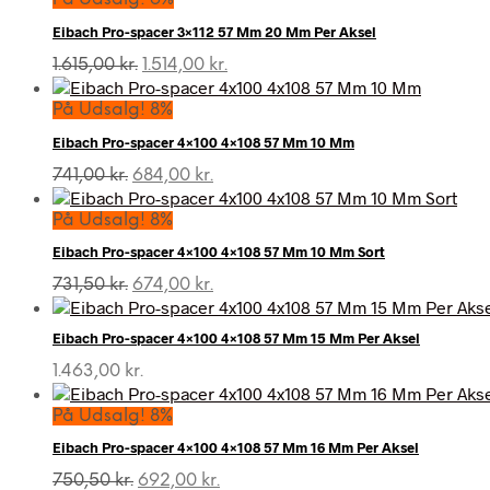
Eibach Pro-spacer 3×112 57 Mm 20 Mm Per Aksel
Den
Den
1.615,00
kr.
1.514,00
kr.
oprindelige
aktuelle
pris
pris
På Udsalg! 8%
var:
er:
Eibach Pro-spacer 4×100 4×108 57 Mm 10 Mm
1.615,00 kr..
1.514,00 kr..
Den
Den
741,00
kr.
684,00
kr.
oprindelige
aktuelle
pris
pris
På Udsalg! 8%
var:
er:
Eibach Pro-spacer 4×100 4×108 57 Mm 10 Mm Sort
741,00 kr..
684,00 kr..
Den
Den
731,50
kr.
674,00
kr.
oprindelige
aktuelle
pris
pris
Eibach Pro-spacer 4×100 4×108 57 Mm 15 Mm Per Aksel
var:
er:
731,50 kr..
674,00 kr..
1.463,00
kr.
På Udsalg! 8%
Eibach Pro-spacer 4×100 4×108 57 Mm 16 Mm Per Aksel
Den
Den
750,50
kr.
692,00
kr.