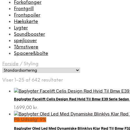
Forkofanger
Frontgrill
Frontspoiler
Hækskørte
Lygter
Soundbooster
spejlcover
Tårnstivere
Spacere&bolte
Forside
/
Styling
Viser 1–25 af 642 resultater
Baglygter Facelift Celis Design Rød Hvid Til Bmw E39 Serie Sedan 
1.699,00
kr.
På Udsalg! 9%
Baglygter Oled Led Med Dynamiske Blinklys Klar Rød Til Bmw F3