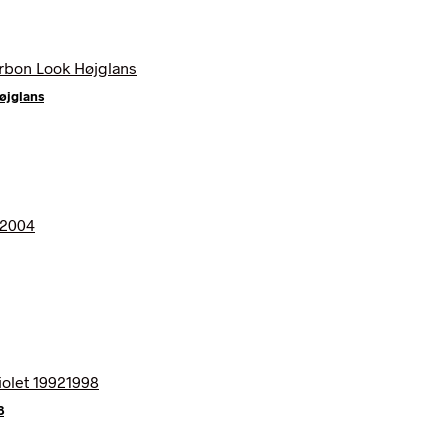
øjglans
8