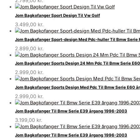
2.799,00
kr.
Jom Bagkofanger Sport Design Til Vw Golf
3.499,00
kr.
Jom Bagkofanger Sport-design Med Pdc-huller Til Bmw Serie
2.899,00
kr.
Jom Bagkofanger Sports Design 24 Mm Pdc Til Bmw Serie E6
2.999,00
kr.
Jom Bagkofanger Sports Design Med Pdc Til Bmw Serie E60 
2.999,00
kr.
Jom Bagkofanger Til Bmw Serie E39 årgang 1996-2003
3.199,00
kr.
Jom Bagkofanger Til Bmw Serie E39 årgang 1996-2003