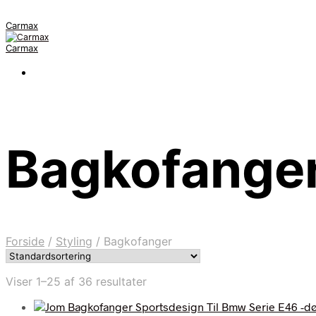
Carmax
Carmax
Bagkofange
Forside
/
Styling
/
Bagkofanger
Viser 1–25 af 36 resultater