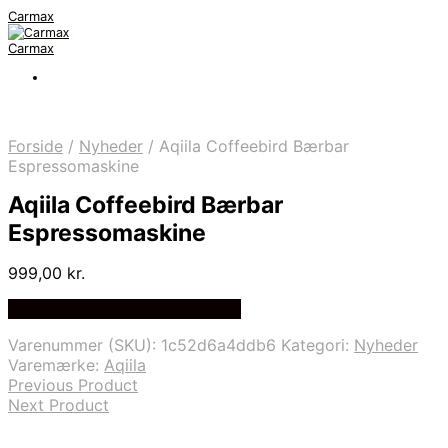
Carmax
Carmax
Forside
/
Nyheder
/
Aqiila Coffeebird Bærbar
Espressomaskine
Aqiila Coffeebird Bærbar
Espressomaskine
999,00
kr.
Bedste pris hos Greengoing.dk
Varenummer (SKU):
1c52d6a4ddb6
Kategori:
Nyheder
Varemærke:
Aqiila
Previous Product
Next Product