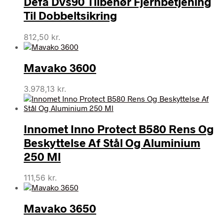
Defa Dvs90 Tilbehør Fjernbetjening
Til Dobbeltsikring
812,50
kr.
Mavako 3600
3.978,13
kr.
Innomet Inno Protect B580 Rens Og
Beskyttelse Af Stål Og Aluminium
250 Ml
111,56
kr.
Mavako 3650