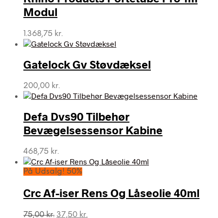
Modul
1.368,75
kr.
Gatelock Gv Støvdæksel
200,00
kr.
Defa Dvs90 Tilbehør
Bevægelsessensor Kabine
468,75
kr.
På Udsalg! 50%
Crc Af-iser Rens Og Låseolie 40ml
Den
Den
75,00
kr.
37,50
kr.