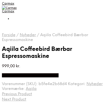
Carmax
Carmax
Forside
/
Nyheder
/
Aqiila Coffeebird Bærbar
Espressomaskine
Aqiila Coffeebird Bærbar
Espressomaskine
999,00
kr.
Bedste pris hos Greengoing.dk
Varenummer (SKU):
b5fe4e2b68d4
Kategori:
Nyheder
Varemærke:
Aqiila
Previous Product
Next Product