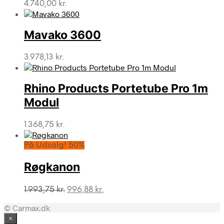
4.740,00
kr.
Mavako 3600
3.978,13
kr.
Rhino Products Portetube Pro 1m
Modul
1.368,75
kr.
På Udsalg! 50%
Røgkanon
Den
Den
1.993,75
kr.
996,88
kr.
oprindelige
aktuelle
© Carmax.dk
pris
pris
var:
er:
×