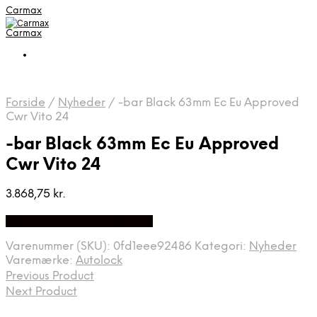
Carmax
Carmax
Forside
/
Nyheder
/
-bar Black 63mm Ec Eu Approved
Cwr Vito 24
-bar Black 63mm Ec Eu Approved
Cwr Vito 24
3.868,75
kr.
Bedste pris hos Autolock.dk
Varenummer (SKU):
0fd1eee92486
Kategori:
Nyheder
Varemærke:
Autolock
Previous Product
Next Product