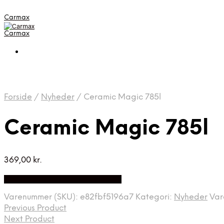
Carmax
Carmax
Forside
/
Nyheder
/
Ceramic Magic 785l
Ceramic Magic 785l
369,00
kr.
Bedste pris hos Greengoing.dk
Varenummer (SKU):
e82fbf5196a7
Kategori:
Nyheder
Va
Previous Product
Next Product