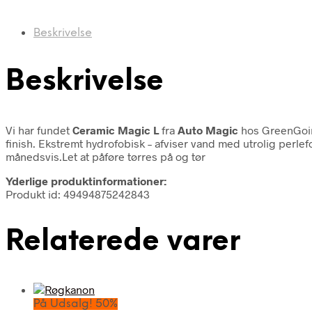
Beskrivelse
Beskrivelse
Vi har fundet
Ceramic Magic L
fra
Auto Magic
hos GreenGoin
finish. Ekstremt hydrofobisk – afviser vand med utrolig perle
månedsvis.Let at påføre tørres på og tør
Yderlige produktinformationer:
Produkt id: 49494875242843
Relaterede varer
På Udsalg! 50%