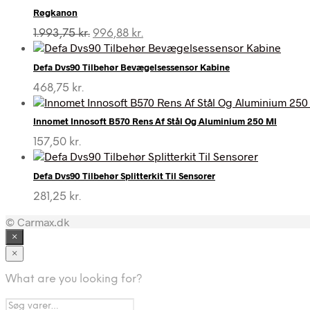
Røgkanon
Den
Den
1.993,75
kr.
996,88
kr.
oprindelige
aktuelle
pris
pris
Defa Dvs90 Tilbehør Bevægelsessensor Kabine
var:
er:
1.993,75 kr..
996,88 kr..
468,75
kr.
Innomet Innosoft B570 Rens Af Stål Og Aluminium 250 Ml
157,50
kr.
Defa Dvs90 Tilbehør Splitterkit Til Sensorer
281,25
kr.
© Carmax.dk
×
×
What are you looking for?