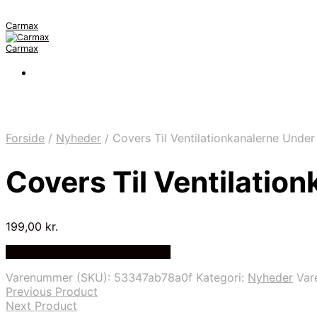
Carmax
Carmax
Forside
/
Nyheder
/
Covers Til Ventilationkanalerne Unde
Covers Til Ventilatio
199,00
kr.
Bedste pris hos Greengoing.dk
Varenummer (SKU):
53347ab78a0f
Kategori:
Nyheder
Var
Previous Product
Next Product