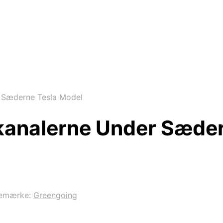
r Sæderne Tesla Model
nkanalerne Under Sæde
emærke:
Greengoing