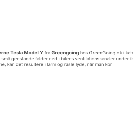
erne Tesla Model Y
fra
Greengoing
hos GreenGoing.dk i ka
ndre små genstande falder ned i bilens ventilationskanaler under
e, kan det resultere i larm og rasle lyde, når man kør