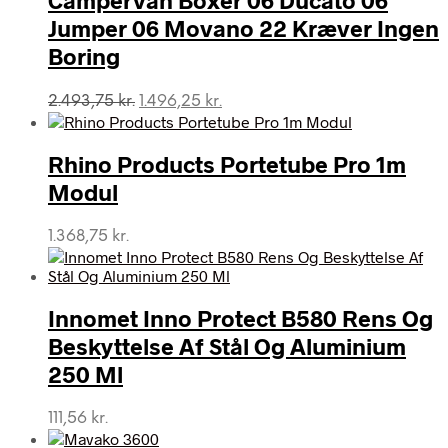
Campervan Boxer 06 Ducato 06
Jumper 06 Movano 22 Kræver Ingen
Boring
Den
Den
2.493,75
kr.
1.496,25
kr.
oprindelige
aktuelle
pris
pris
var:
er:
Rhino Products Portetube Pro 1m
2.493,75 kr..
1.496,25 kr..
Modul
1.368,75
kr.
Innomet Inno Protect B580 Rens Og
Beskyttelse Af Stål Og Aluminium
250 Ml
111,56
kr.