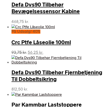
Defa Dvs90 Tilbehør
Bevægelsessensor Kabine
468,75
kr.
På Udsalg! 40%
Crc Ptfe Låseolie 100ml
Den
Den
93,75
kr.
56,25
kr.
oprindelige
aktuelle
pris
pris
var:
er:
Defa Dvs90 Tilbehør Fjernbetjening
93,75 kr..
56,25 kr..
Til Dobbeltsikring
812,50
kr.
Par Kammbar Laststoppere