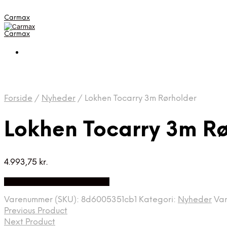
Carmax
Carmax
Forside
/
Nyheder
/
Lokhen Tocarry 3m Rørholder
Lokhen Tocarry 3m Rø
4.993,75
kr.
Bedste pris hos Autolock.dk
Varenummer (SKU):
8d6005351cb1
Kategori:
Nyheder
Va
Previous Product
Next Product