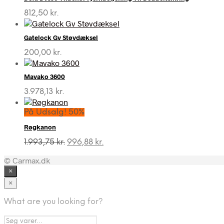
812,50
kr.
Gatelock Gv Støvdæksel
200,00
kr.
Mavako 3600
3.978,13
kr.
På Udsalg! 50%
Røgkanon
Den
Den
1.993,75
kr.
996,88
kr.
oprindelige
aktuelle
© Carmax.dk
pris
pris
var:
er:
×
1.993,75 kr..
996,88 kr..
×
What are you looking for?