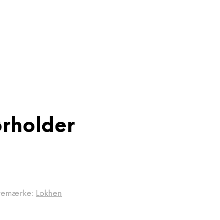
rholder
remærke:
Lokhen