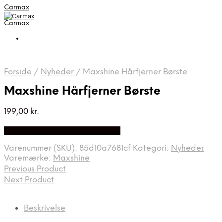
Carmax
Carmax
Forside
/
Nyheder
/
Maxshine Hårfjerner Børste
Maxshine Hårfjerner Børste
199,00
kr.
Bedste pris hos Greengoing.dk
Varenummer (SKU):
85d10a7681cf
Kategori:
Nyheder
Varemærke:
Maxshine
Previous Product
Next Product
Beskrivelse