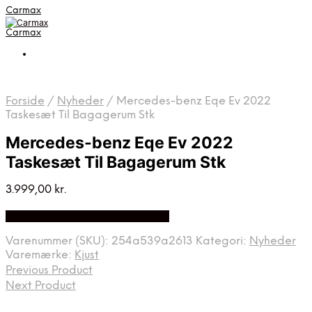
Carmax
Carmax
Forside
/
Nyheder
/
Mercedes-benz Eqe Ev 2022
Taskesæt Til Bagagerum Stk
Mercedes-benz Eqe Ev 2022
Taskesæt Til Bagagerum Stk
3.999,00
kr.
Bedste pris hos Greengoing.dk
Varenummer (SKU):
254a539a2613
Kategori:
Nyheder
Varemærke:
Kjust
Previous Product
Next Product