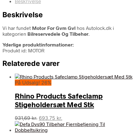
Beskrivelse
Beskrivelse
Vi har fundet
Motor For Gvm Gvl
hos Autolock.dk i
kategorien
Bilreservedele Og Tilbehør
.
Yderlige produktinformationer:
Produkt id: MOTOR
Relaterede varer
På Udsalg! 26%
Rhino Products Safeclamp
Stigeholdersæt Med Stk
Den
Den
931,69
kr.
693,75
kr.
oprindelige
aktuelle
pris
pris
var:
er: