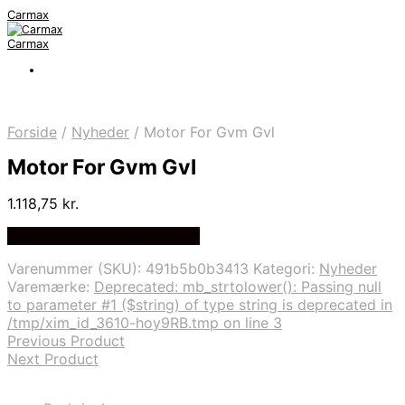
Carmax
Carmax
Forside
/
Nyheder
/
Motor For Gvm Gvl
Motor For Gvm Gvl
1.118,75
kr.
Bedste pris hos Autolock.dk
Varenummer (SKU):
491b5b0b3413
Kategori:
Nyheder
Varemærke:
Deprecated: mb_strtolower(): Passing null
to parameter #1 ($string) of type string is deprecated in
/tmp/xim_id_3610-hoy9RB.tmp on line 3
Previous Product
Next Product