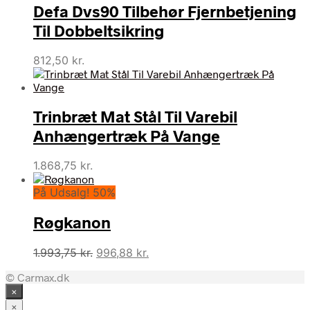
Defa Dvs90 Tilbehør Fjernbetjening
931,69 kr..
693,75 kr..
Til Dobbeltsikring
812,50
kr.
Trinbræt Mat Stål Til Varebil
Anhængertræk På Vange
1.868,75
kr.
På Udsalg! 50%
Røgkanon
Den
Den
1.993,75
kr.
996,88
kr.
oprindelige
aktuelle
© Carmax.dk
pris
pris
×
var:
er:
1.993,75 kr..
996,88 kr..
×