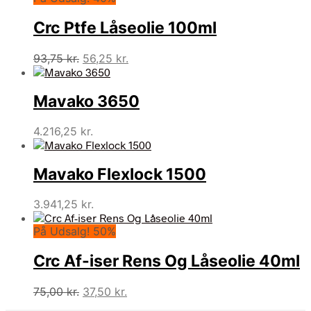
Crc Ptfe Låseolie 100ml
Den
Den
93,75
kr.
56,25
kr.
oprindelige
aktuelle
pris
pris
Mavako 3650
var:
er:
93,75 kr..
56,25 kr..
4.216,25
kr.
Mavako Flexlock 1500
3.941,25
kr.
På Udsalg! 50%
Crc Af-iser Rens Og Låseolie 40ml
Den
Den
75,00
kr.
37,50
kr.
oprindelige
aktuelle