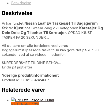
Beskrivelse
Beskrivelse
Vi har fundet
Nissan Leaf Ev Taskesæt Til Bagagerum
Stk
fra
Kjust
hos GreenGoing.dk i kategorien
Køretøjer Og
Dele Dele Og Tilbehør Til Køretøjer
. OPDAG KJUST
TASKER PÅ 20 SEKUNDER…
Vil du lære om alle fordelene ved vores
bagagerumstilpassede tasker? Du kan gøre det på kun 20
sekunder ved at se videoen nedenfor.
SKREDDERSYET TIL DINE BEHOV…
Er du på jagt efter
Yderlige produktinformationer:
Produkt id: 50121264824667
Relaterede varer
På Udsalg! 40%