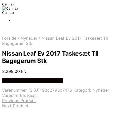
Carmax
Carmax
Forside
/
Nyheder
/
Nissan Leaf Ev 2017 Taskesæt Til
Bagagerum Stk
Nissan Leaf Ev 2017 Taskesæt Til
Bagagerum Stk
3.299,00
kr.
Bedste pris hos Greengoing.dk
Varenummer (SKU):
9dc2793d7476
Kategori:
Nyheder
Varemærke:
Kjust
Previous Product
Next Product