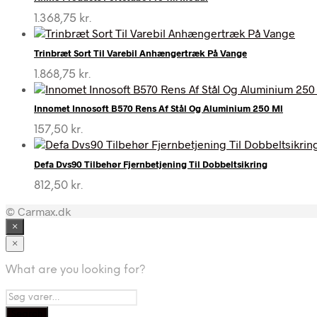
1.368,75
kr.
Trinbræt Sort Til Varebil Anhængertræk På Vange
1.868,75
kr.
Innomet Innosoft B570 Rens Af Stål Og Aluminium 250 Ml
157,50
kr.
Defa Dvs90 Tilbehør Fjernbetjening Til Dobbeltsikring
812,50
kr.
© Carmax.dk
×
×
What are you looking for?