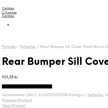
Carmax
Carmax
Forside
/
Nyheder
/
Rear Bumper Sill Cover Steel Black-
Rear Bumper Sill Cove
921,38
kr.
Bedste pris hos Autolock.dk
Varenummer (SKU):
b3d259b35754
Kategori:
Nyheder
V
Previous Product
Next Product