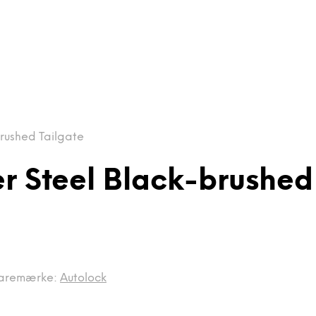
brushed Tailgate
r Steel Black-brushed
aremærke:
Autolock