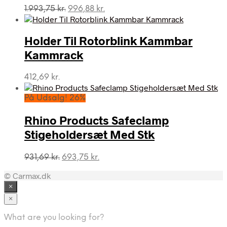
Den
Den
1.993,75
kr.
996,88
kr.
oprindelige
aktuelle
pris
pris
var:
er:
Holder Til Rotorblink Kammbar
1.993,75 kr..
996,88 kr..
Kammrack
412,69
kr.
På Udsalg! 26%
Rhino Products Safeclamp
Stigeholdersæt Med Stk
Den
Den
931,69
kr.
693,75
kr.
oprindelige
aktuelle
© Carmax.dk
pris
pris
var:
er:
×
931,69 kr..
693,75 kr..
×
What are you looking for?