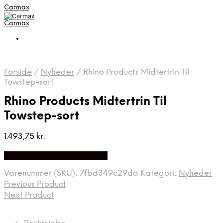
Carmax
Carmax
Forside
/
Nyheder
/
Rhino Products Midtertrin Til
Towstep-sort
Rhino Products Midtertrin Til
Towstep-sort
1.493,75
kr.
Bedste pris hos Autolock.dk
Varenummer (SKU):
7fbd349c29da
Kategori:
Nyheder
Previous Product
Next Product