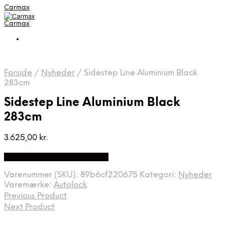
Carmax
Carmax
Forside
/
Nyheder
/
Sidestep Line Aluminium Black
283cm
Sidestep Line Aluminium Black
283cm
3.625,00
kr.
Bedste pris hos Autolock.dk
Varenummer (SKU):
89b6cf220675
Kategori:
Nyheder
Varemærke:
Autolock
Previous Product
Next Product