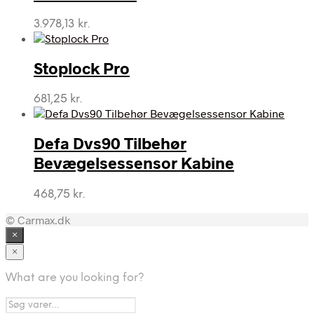
3.978,13
kr.
Stoplock Pro
681,25
kr.
Defa Dvs90 Tilbehør
Bevægelsessensor Kabine
468,75
kr.
© Carmax.dk
×
×
What are you looking for?