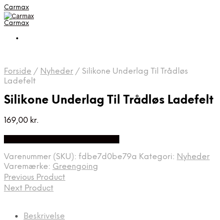
Carmax
Carmax
Forside
/
Nyheder
/
Silikone Underlag Til Trådløs
Ladefelt
Silikone Underlag Til Trådløs Ladefelt
169,00
kr.
Bedste pris hos Greengoing.dk
Varenummer (SKU):
fdbe7d0be79a
Kategori:
Nyheder
Varemærke:
Greengoing
Previous Product
Next Product
Beskrivelse