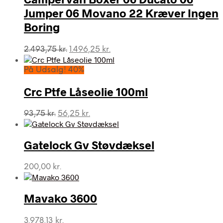
Jumper 06 Movano 22 Kræver Ingen
Boring
Den
Den
2.493,75
kr.
1.496,25
kr.
oprindelige
aktuelle
pris
pris
På Udsalg! 40%
var:
er:
2.493,75 kr..
1.496,25 kr..
Crc Ptfe Låseolie 100ml
Den
Den
93,75
kr.
56,25
kr.
oprindelige
aktuelle
pris
pris
var:
er:
Gatelock Gv Støvdæksel
93,75 kr..
56,25 kr..
200,00
kr.
Mavako 3600
3.978,13
kr.