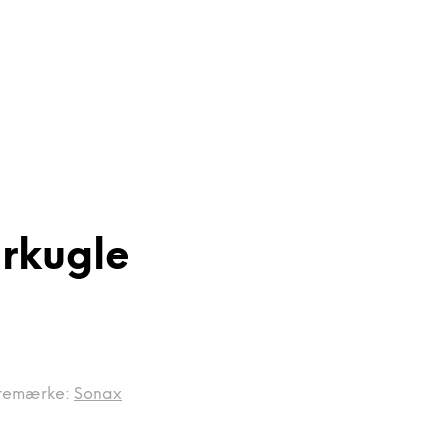
erkugle
remærke:
Sonax