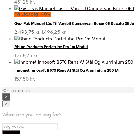
481,25
kr.
På Udsalg! 40%
Gvs- Pak Manuel Lås Til Varebil Campervan Boxer 06 Ducato 06 
Den
Den
2.493,75
kr.
1.496,25
kr.
oprindelige
aktuelle
pris
pris
Rhino Products Portetube Pro 1m Modul
var:
er:
2.493,75 kr..
1.496,25 kr..
1.368,75
kr.
Innomet Innosoft B570 Rens Af Stål Og Aluminium 250 Ml
157,50
kr.
© Carmax.dk
×
×
What are you looking for?