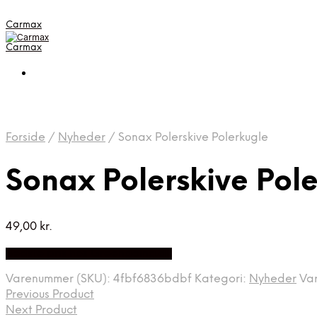
Carmax
Carmax
Forside
/
Nyheder
/
Sonax Polerskive Polerkugle
Sonax Polerskive Pol
49,00
kr.
Bedste pris hos Greengoing.dk
Varenummer (SKU):
4fbf6836bdbf
Kategori:
Nyheder
Va
Previous Product
Next Product