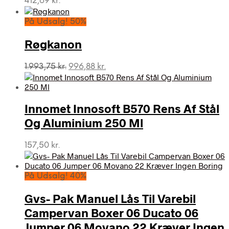
412,69
kr.
På Udsalg! 50%
Røgkanon
Den
Den
1.993,75
kr.
996,88
kr.
oprindelige
aktuelle
pris
pris
var:
er:
Innomet Innosoft B570 Rens Af Stål
1.993,75 kr..
996,88 kr..
Og Aluminium 250 Ml
157,50
kr.
På Udsalg! 40%
Gvs- Pak Manuel Lås Til Varebil
Campervan Boxer 06 Ducato 06
Jumper 06 Movano 22 Kræver Ingen