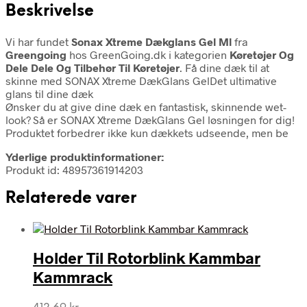
Beskrivelse
Vi har fundet
Sonax Xtreme Dækglans Gel Ml
fra
Greengoing
hos GreenGoing.dk i kategorien
Køretøjer Og
Dele Dele Og Tilbehør Til Køretøjer
. Få dine dæk til at
skinne med SONAX Xtreme DækGlans GelDet ultimative
glans til dine dæk
Ønsker du at give dine dæk en fantastisk, skinnende wet-
look? Så er SONAX Xtreme DækGlans Gel løsningen for dig!
Produktet forbedrer ikke kun dækkets udseende, men be
Yderlige produktinformationer:
Produkt id: 48957361914203
Relaterede varer
Holder Til Rotorblink Kammbar
Kammrack