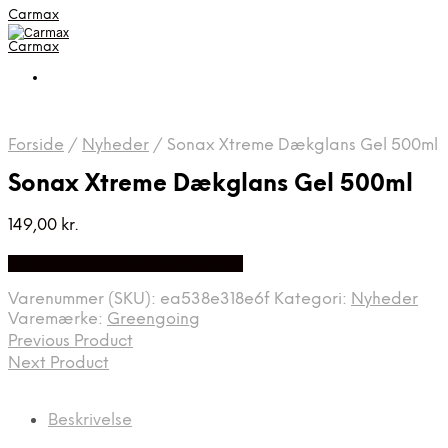
Carmax
Carmax
Forside
/
Nyheder
/
Sonax Xtreme Dækglans Gel 500ml
Sonax Xtreme Dækglans Gel 500ml
149,00
kr.
Bedste pris hos Greengoing.dk
Varenummer (SKU):
ea538e318e6f
Kategori:
Nyheder
Varemærke:
Greengoing
Previous Product
Next Product
Beskrivelse