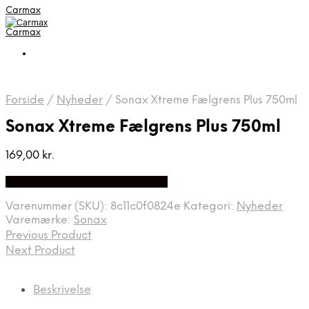
Carmax
Carmax
Forside
/
Nyheder
/
Sonax Xtreme Fælgrens Plus 750ml
Sonax Xtreme Fælgrens Plus 750ml
169,00
kr.
Bedste pris hos Greengoing.dk
Varenummer (SKU):
8c11c0f0824e
Kategori:
Nyheder
Varemærke:
Sonax
Previous Product
Next Product
Beskrivelse