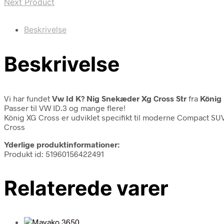
Next Product
Beskrivelse
Beskrivelse
Vi har fundet
Vw Id K? Nig Snekæder Xg Cross Str
fra
König
Passer til VW ID.3 og mange flere!
König XG Cross er udviklet specifikt til moderne Compact SU
Cross
Yderlige produktinformationer:
Produkt id: 51960156422491
Relaterede varer