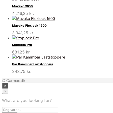
Mavako 3650
4.216,25
kr.
Mavako Flexlock 1500
3.941,25
kr.
Stoplock Pro
681,25
kr.
Par Kammbar Laststoppere
243,75
kr.
© Carmax.dk
×
×
What are you looking for?