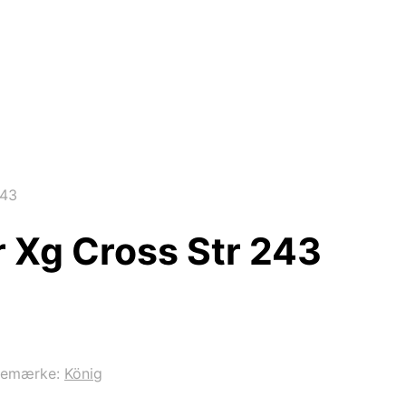
243
 Xg Cross Str 243
remærke:
König