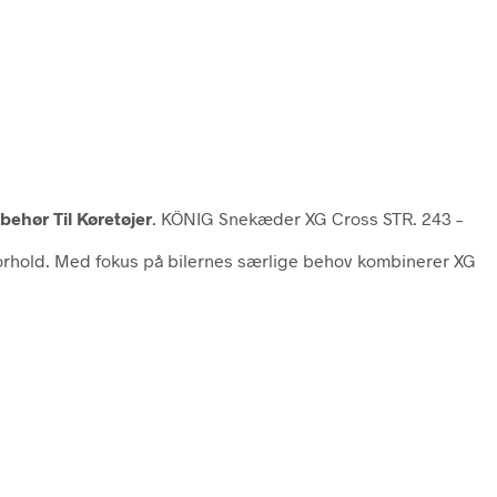
behør Til Køretøjer
. KÖNIG Snekæder XG Cross STR. 243 –
forhold. Med fokus på bilernes særlige behov kombinerer XG