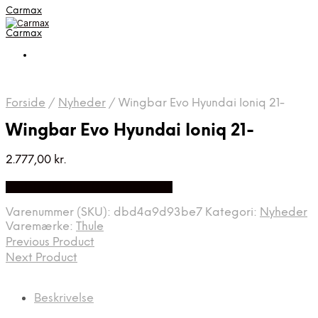
Carmax
Carmax
Forside
/
Nyheder
/
Wingbar Evo Hyundai Ioniq 21-
Wingbar Evo Hyundai Ioniq 21-
2.777,00
kr.
Bedste pris hos Greengoing.dk
Varenummer (SKU):
dbd4a9d93be7
Kategori:
Nyheder
Varemærke:
Thule
Previous Product
Next Product
Beskrivelse