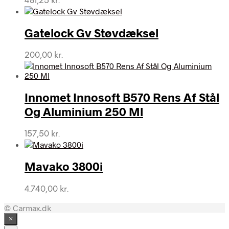
481,25
kr.
Gatelock Gv Støvdæksel
200,00
kr.
Innomet Innosoft B570 Rens Af Stål
Og Aluminium 250 Ml
157,50
kr.
Mavako 3800i
4.740,00
kr.
© Carmax.dk
×