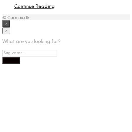
Continue Reading
© Carmax.dk
×
×
What are you looking for?