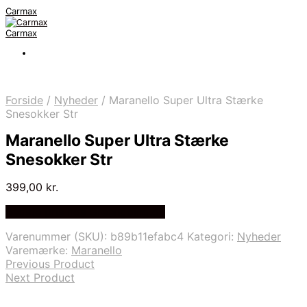
Carmax
Carmax
Forside
/
Nyheder
/
Maranello Super Ultra Stærke
Snesokker Str
Maranello Super Ultra Stærke
Snesokker Str
399,00
kr.
Bedste pris hos Greengoing.dk
Varenummer (SKU):
b89b11efabc4
Kategori:
Nyheder
Varemærke:
Maranello
Previous Product
Next Product