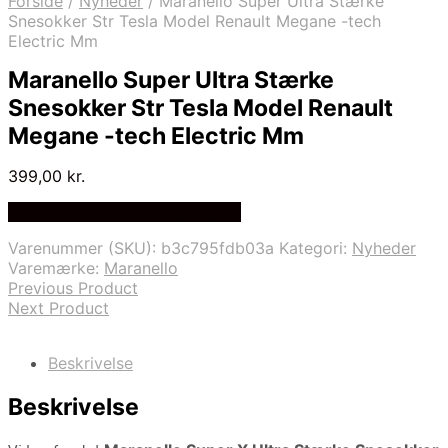
Forside
/
Nyheder
/
Maranello Super Ultra Stærke
Snesokker Str Tesla Model Renault Megane -tech
Electric Mm
Maranello Super Ultra Stærke
Snesokker Str Tesla Model Renault
Megane -tech Electric Mm
399,00
kr.
Bedste pris hos Greengoing.dk
Varenummer (SKU):
b3c795fdb03a
Kategori:
Nyheder
Varemærke:
Maranello
Previous Product
Next Product
Beskrivelse
Beskrivelse