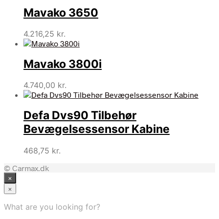
Mavako 3650
4.216,25
kr.
Mavako 3800i
4.740,00
kr.
Defa Dvs90 Tilbehør
Bevægelsessensor Kabine
468,75
kr.
© Carmax.dk
×
×
What are you looking for?