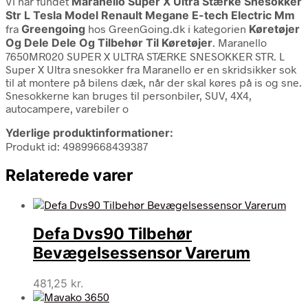
Vi har fundet
Maranello Super X Ultra Stærke Snesokker
Str L Tesla Model Renault Megane E-tech Electric Mm
fra
Greengoing
hos GreenGoing.dk i kategorien
Køretøjer
Og Dele Dele Og Tilbehør Til Køretøjer
. Maranello
7650MR020 SUPER X ULTRA STÆRKE SNESOKKER STR. L
Super X Ultra snesokker fra Maranello er en skridsikker sok
til at montere på bilens dæk, når der skal køres på is og sne.
Snesokkerne kan bruges til personbiler, SUV, 4X4,
autocampere, varebiler o
Yderlige produktinformationer:
Produkt id: 49899668439387
Relaterede varer
Defa Dvs90 Tilbehør
Bevægelsessensor Varerum
481,25
kr.