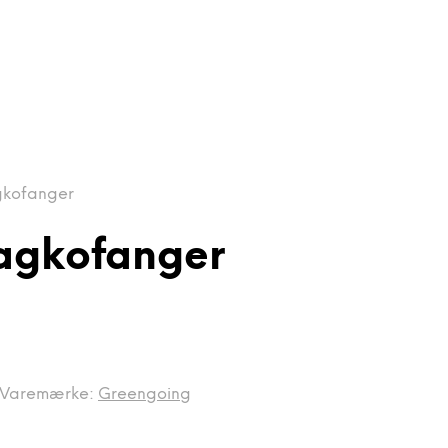
agkofanger
 Bagkofanger
Varemærke:
Greengoing