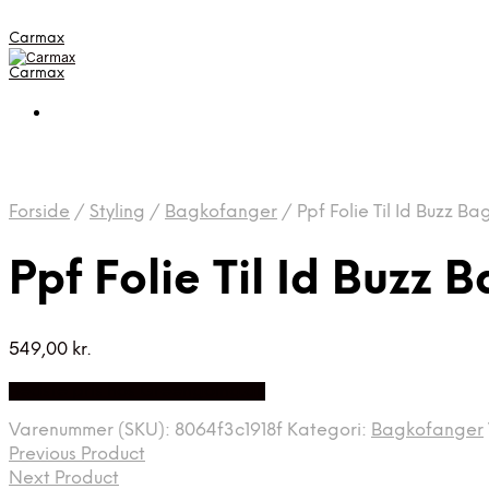
Carmax
Carmax
Forside
/
Styling
/
Bagkofanger
/
Ppf Folie Til Id Buzz B
Ppf Folie Til Id Buzz
549,00
kr.
Bedste pris hos Greengoing.dk
Varenummer (SKU):
8064f3c1918f
Kategori:
Bagkofanger
Previous Product
Next Product