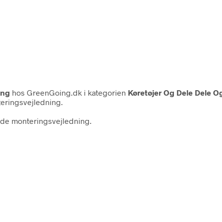
ing
hos GreenGoing.dk i kategorien
Køretøjer Og Dele Dele Og
teringsvejledning.
de monteringsvejledning.